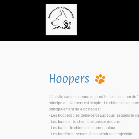
Hoopers
L'activité canine connue aujourd’hui sous le nom de 
principe du Hoopers est simple : Le chien suit un pa
principalement de 4 obstacles :
- Les hoopers : les demi-cerceaux sous lesquels le ch
- Les tunnels : le chien doit passer dedans.
- Les barils : le chien doit tourner autour
- Les barrières : servent à maintenir une trajectoire