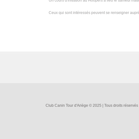
Un cours d'initiation au Hoopers a lieu le samedi mat
Ceux qui sont intéressés peuvent se renseigner auprè
Club Canin Tour d'Ariège © 2025 | Tous droits réservés