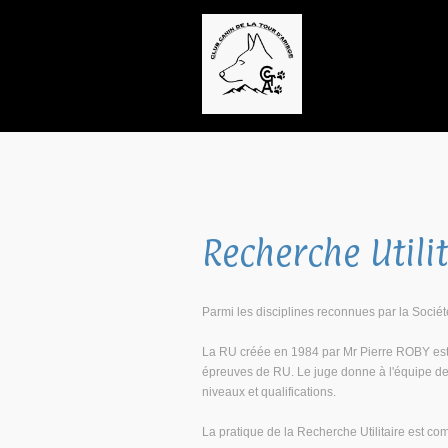
Recherche Utili
Parmi les disciplines reconnues par la Sociét
La RU créée en 1984 par Mr Pierre ROBY est 
épreuves de RU. Le juge donne à l'équipe des c
niveaux et qualifications.
La pratique de la Recherche Utilitaire est co