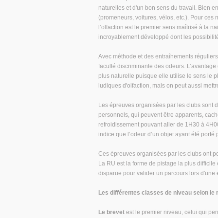
naturelles et d'un bon sens du travail. Bien e
(promeneurs, voitures, vélos, etc.). Pour ces 
l’olfaction est le premier sens maîtrisé à la 
incroyablement développé dont les possibilit
Avec méthode et des entraînements réguliers o
faculté discriminante des odeurs. L’avantage d
plus naturelle puisque elle utilise le sens le 
ludiques d'olfaction, mais on peut aussi mett
Les épreuves organisées par les clubs sont de
personnels, qui peuvent être apparents, cach
refroidissement pouvant aller de 1H30 à 4H00
indice que l’odeur d’un objet ayant été porté
Ces épreuves organisées par les clubs ont pour
La RU est la forme de pistage la plus difficile
disparue pour valider un parcours lors d'une 
Les différentes classes de niveau selon le
Le brevet
est le premier niveau, celui qui per