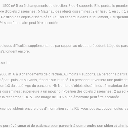
: 1500 m² 5 ou 6 changements de direction. 3 ou 4 supports. Elle perdra le premier
e d'objets disséminés : 5 Matériau des objets disséminés : 2 en tissu, 1 en cuir, 1 
 Position des objets disséminés : 3 au sol et perdus dans le foulement, 1 suspendu
0% supplémentaire peut être accordée.
elques difficultés supplémentaires par rapport au niveau précédent. L'âge du parco
 s'allongent encore.
e III :
 2000 m² 6 à 8 changements de direction. Au moins 4 supports. La personne partira 
départ, puis les suivants, répartis sur le tracé. La personne traversera une partie de
viron 1/3 du tracé. Age du parcours : 4h Nombre d'objets disséminés : 5 ;matériau des 
ets disséminés : supérieure à un mouchoir Position des objets disséminés : 2 au so
e la recherche : 1h15. Une marge de 10% supplémentaire peut être accordée.
ement et obtenir encore plus d'information sur la RU, vous pouvez trouver toutes les i
de persévérance et de patience pour parvenir à comprendre son chien et ainsi p