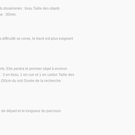
 disséminés : tissu Taille des objets
e : 30min.
ifficulté se corse, le tracé est plus exigeant
s. Elle perdra le premier objet à environ
3 en tissu, 1 en cuir et 1 en carton Taille des
 (50cm du sol) Durée de la recherche :
e de départ et la longueur du parcours