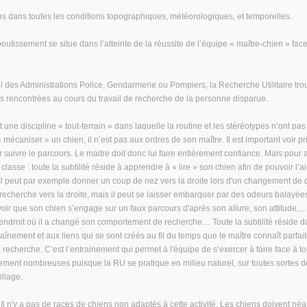
iens dans toutes les conditions topographiques, météorologiques, et temporelles.
boutissement se situe dans l’atteinte de la réussite de l’équipe « maître-chien » fac
nel des Administrations Police, Gendarmerie ou Pompiers, la Recherche Utilitaire tr
s rencontrées au cours du travail de recherche de la personne disparue.
ne discipline « tout-terrain » dans laquelle la routine et les stéréotypes n’ont pas
 mécaniser » un chien, il n’est pas aux ordres de son maître. Il est important voir pr
 pour suivre le parcours. Le maitre doit donc lui faire entièrement confiance. Mais pou
asse : toute la subtilité réside à apprendre à « lire » son chien afin de pouvoir l’a
l peut par exemple donner un coup de nez vers la droite lors d'un changement de di
echerche vers la droite, mais il peut se laisser embarquer par des odeurs balayées
ir que son chien s’engage sur un faux parcours d'après son allure, son attitude,... S
rs l'endroit où il a changé son comportement de recherche… Toute la subtilité résid
înement et aux liens qui se sont créés au fil du temps que le maître connaît parfai
 recherche. C’est l’entrainement qui permet à l'équipe de s’exercer à faire face à tou
ement nombreuses puisque la RU se pratique en milieu naturel, sur toutes sortes de
llage.
. Il n'y a pas de races de chiens non adaptés à cette activité. Les chiens doivent né