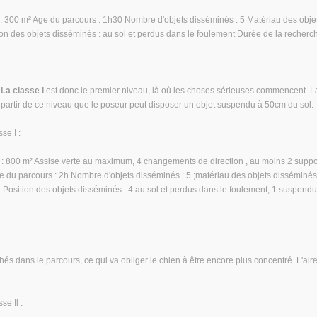
: 300 m² Age du parcours : 1h30 Nombre d'objets disséminés : 5 Matériau des objets
on des objets disséminés : au sol et perdus dans le foulement Durée de la recherch
.
La classe I
est donc le premier niveau, là où les choses sérieuses commencent. La d
à partir de ce niveau que le poseur peut disposer un objet suspendu à 50cm du sol.
se I :
 : 800 m² Assise verte au maximum, 4 changements de direction , au moins 2 support
ge du parcours : 2h Nombre d'objets disséminés : 5 ;matériau des objets disséminés : 
 Position des objets disséminés : 4 au sol et perdus dans le foulement, 1 suspendu
hés dans le parcours, ce qui va obliger le chien à être encore plus concentré. L'air
e Il :