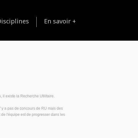
isciplines
En savoir +
l existe la Recherche Utilitaire.
n' y a pas de concours de RU mais des
t de l'équipe est de progresser dans les