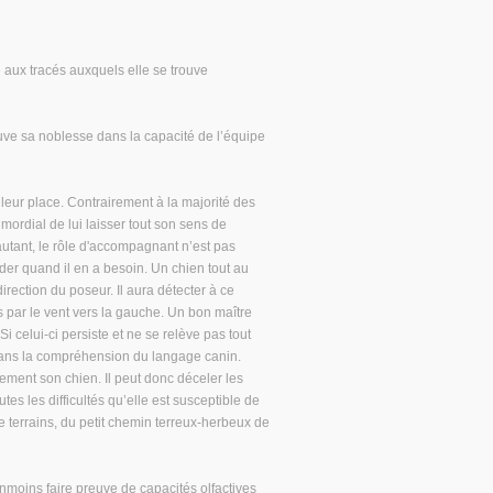
e aux tracés auxquels elle se trouve
ouve sa noblesse dans la capacité de l’équipe
 leur place. Contrairement à la majorité des
imordial de lui laisser tout son sens de
r autant, le rôle d'accompagnant n’est pas
ider quand il en a besoin. Un chien tout au
rection du poseur. Il aura détecter à ce
 par le vent vers la gauche. Un bon maître
i celui-ci persiste et ne se relève pas tout
e dans la compréhension du langage canin.
tement son chien. Il peut donc déceler les
tes les difficultés qu’elle est susceptible de
 terrains, du petit chemin terreux-herbeux de
anmoins faire preuve de capacités olfactives