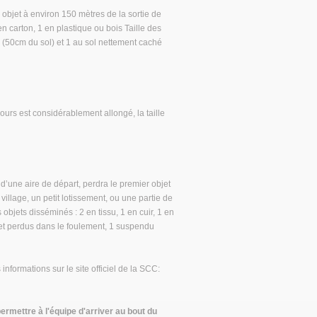
 objet à environ 150 mètres de la sortie de
en carton, 1 en plastique ou bois Taille des
 (50cm du sol) et 1 au sol nettement caché
urs est considérablement allongé, la taille
d’une aire de départ, perdra le premier objet
 village, un petit lotissement, ou une partie de
objets disséminés : 2 en tissu, 1 en cuir, 1 en
l et perdus dans le foulement, 1 suspendu
nformations sur le site officiel de la SCC:
ermettre à l'équipe d'arriver au bout du