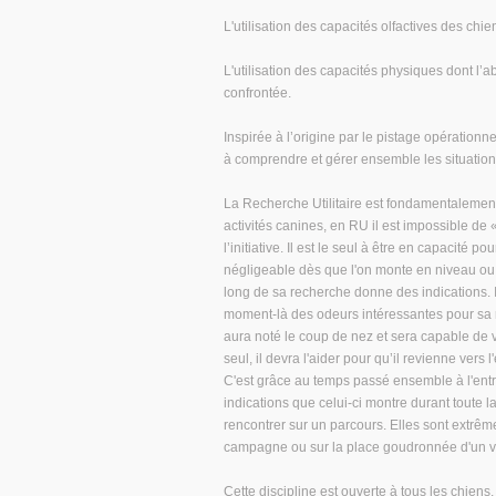
L'utilisation des capacités olfactives des ch
L'utilisation des capacités physiques dont l’a
confrontée.
Inspirée à l’origine par le pistage opération
à comprendre et gérer ensemble les situation
La Recherche Utilitaire est fondamentalement u
activités canines, en RU il est impossible de «
l’initiative. Il est le seul à être en capacité
négligeable dès que l'on monte en niveau ou cl
long de sa recherche donne des indications. I
moment-là des odeurs intéressantes pour sa r
aura noté le coup de nez et sera capable de vo
seul, il devra l'aider pour qu’il revienne ve
C'est grâce au temps passé ensemble à l'entra
indications que celui-ci montre durant toute la
rencontrer sur un parcours. Elles sont extrêm
campagne ou sur la place goudronnée d'un vi
Cette discipline est ouverte à tous les chiens