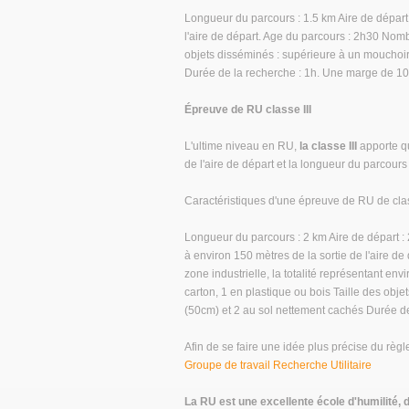
Longueur du parcours : 1.5 km Aire de départ 
l'aire de départ. Age du parcours : 2h30 Nombr
objets disséminés : supérieure à un mouchoir
Durée de la recherche : 1h. Une marge de 1
Épreuve de RU classe III
L'ultime niveau en RU,
la classe III
apporte qu
de l'aire de départ et la longueur du parcours
Caractéristiques d'une épreuve de RU de class
Longueur du parcours : 2 km Aire de départ :
à environ 150 mètres de la sortie de l'aire de 
zone industrielle, la totalité représentant en
carton, 1 en plastique ou bois Taille des obj
(50cm) et 2 au sol nettement cachés Durée d
Afin de se faire une idée plus précise du règl
Groupe de travail Recherche Utilitaire
La RU est une excellente école d'humilité, 