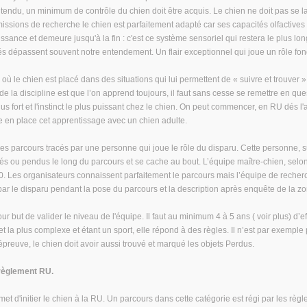
ntendu, un minimum de contrôle du chien doit être acquis. Le chien ne doit pas se la
missions de recherche le chien est parfaitement adapté car ses capacités olfactives
naissance et demeure jusqu'à la fin : c'est ce système sensoriel qui restera le plus l
és dépassent souvent notre entendement. Un flair exceptionnel qui joue un rôle f
ù le chien est placé dans des situations qui lui permettent de « suivre et trouver »
e la discipline est que l’on apprend toujours, il faut sans cesse se remettre en que
plus fort et l'instinct le plus puissant chez le chien. On peut commencer, en RU dés l'
re en place cet apprentissage avec un chien adulte.
s parcours tracés par une personne qui joue le rôle du disparu. Cette personne, su
és ou pendus le long du parcours et se cache au bout. L’équipe maître-chien, selon
. Les organisateurs connaissent parfaitement le parcours mais l’équipe de recherch
 par le disparu pendant la pose du parcours et la description après enquête de la z
 but de valider le niveau de l'équipe. Il faut au minimum 4 à 5 ans ( voir plus) d’e
 et la plus complexe et étant un sport, elle répond à des règles. Il n’est par exemple
épreuve, le chien doit avoir aussi trouvé et marqué les objets Perdus.
 règlement RU.
met d'initier le chien à la RU. Un parcours dans cette catégorie est régi par les règl