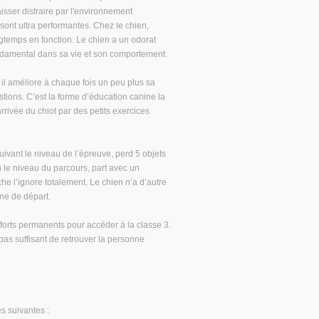
isser distraire par l'environnement
 sont ultra performantes. Chez le chien,
ongtemps en fonction. Le chien a un odorat
ondamental dans sa vie et son comportement.
 il améliore à chaque fois un peu plus sa
stions. C’est la forme d’éducation canine la
arrivée du chiot par des petits exercices
ivant le niveau de l’épreuve, perd 5 objets
 le niveau du parcours, part avec un
e l’ignore totalement. Le chien n’a d’autre
one de départ.
fforts permanents pour accéder à la classe 3.
 pas suffisant de retrouver la personne
es suivantes :